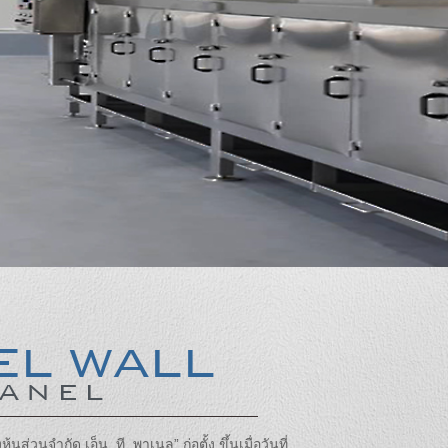
นส่วนจำกัด เอ็น. ที. พาเนล” ก่อตั้ง ขึ้นเมื่อวันที่