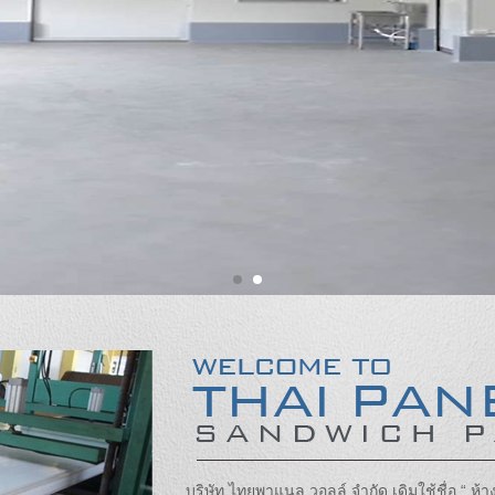
บริษัท ไทยพาแนล วอลล์ จำกัด เดิมใช้ชื่อ “ ห้างหุ้